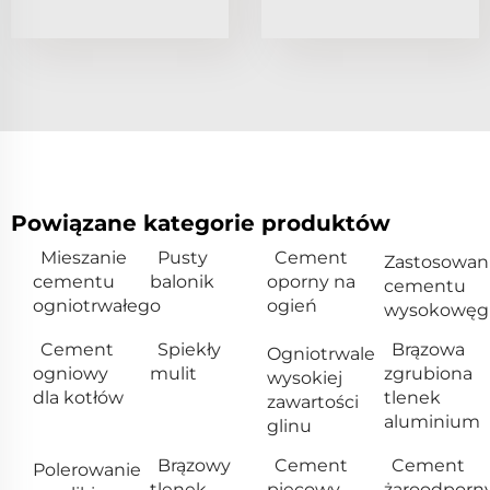
Powiązane kategorie produktów
Mieszanie
Pusty
Cement
Zastosowan
cementu
balonik
oporny na
cementu
ogniotrwałego
ogień
wysokowęg
Cement
Spiekły
Brązowa
Ogniotrwale
ogniowy
mulit
zgrubiona
wysokiej
dla kotłów
tlenek
zawartości
aluminium
glinu
Brązowy
Cement
Cement
Polerowanie
tlenek
piecowy
żaroodporn