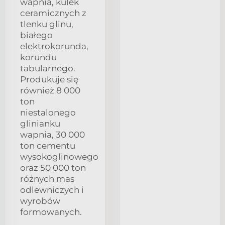
wapnia, kulek
ceramicznych z
tlenku glinu,
białego
elektrokorunda,
korundu
tabularnego.
Produkuje się
również 8 000
ton
niestalonego
glinianku
wapnia, 30 000
ton cementu
wysokoglinowego
oraz 50 000 ton
różnych mas
odlewniczych i
wyrobów
formowanych.