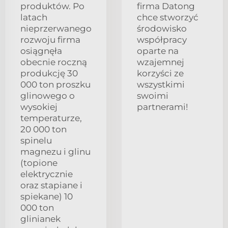
produktów. Po
firma Datong
latach
chce stworzyć
nieprzerwanego
środowisko
rozwoju firma
współpracy
osiągnęła
oparte na
obecnie roczną
wzajemnej
produkcję 30
korzyści ze
000 ton proszku
wszystkimi
glinowego o
swoimi
wysokiej
partnerami!
temperaturze,
20 000 ton
spinelu
magnezu i glinu
(topione
elektrycznie
oraz stapiane i
spiekane) 10
000 ton
glinianek