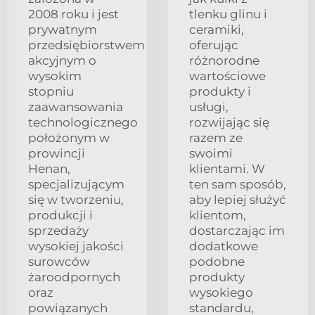
2008 roku i jest
tlenku glinu i
prywatnym
ceramiki,
przedsiębiorstwem
oferując
akcyjnym o
różnorodne
wysokim
wartościowe
stopniu
produkty i
zaawansowania
usługi,
technologicznego
rozwijając się
położonym w
razem ze
prowincji
swoimi
Henan,
klientami. W
specjalizującym
ten sam sposób,
się w tworzeniu,
aby lepiej służyć
produkcji i
klientom,
sprzedaży
dostarczając im
wysokiej jakości
dodatkowe
surowców
podobne
żaroodpornych
produkty
oraz
wysokiego
powiązanych
standardu,