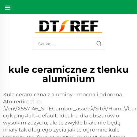
kule ceramiczne z tlenku
aluminium
Kula ceramiczna z aluminy - mocna i odporna.
AtoiredirectTo
:\/en\/X557146_SITECambor_assets\/Site\/Home\/Ca
cgk png#alt=default. Idealna dla obszarów o
wysokim zużyciu, ale te zwykłe białe nie będą
miały tak długiego życia jak te ogromne kule
ceramiczne. Znoszą zużycie, rdzę i uszkodzenia