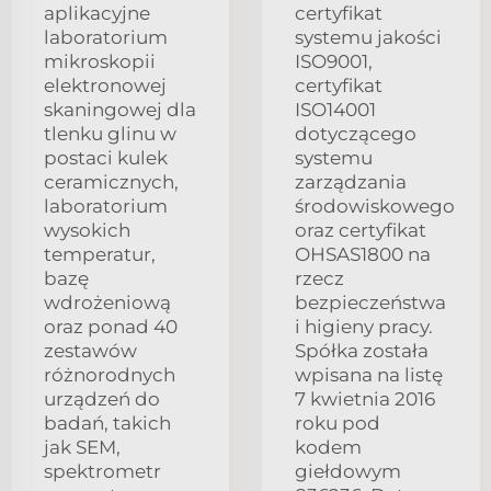
aplikacyjne
certyfikat
laboratorium
systemu jakości
mikroskopii
ISO9001,
elektronowej
certyfikat
skaningowej dla
ISO14001
tlenku glinu w
dotyczącego
postaci kulek
systemu
ceramicznych,
zarządzania
laboratorium
środowiskowego
wysokich
oraz certyfikat
temperatur,
OHSAS1800 na
bazę
rzecz
wdrożeniową
bezpieczeństwa
oraz ponad 40
i higieny pracy.
zestawów
Spółka została
różnorodnych
wpisana na listę
urządzeń do
7 kwietnia 2016
badań, takich
roku pod
jak SEM,
kodem
spektrometr
giełdowym