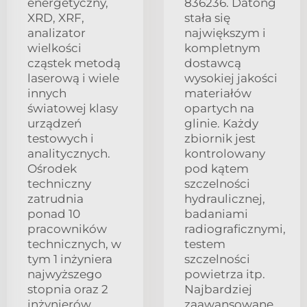
energetyczny,
836236. Datong
XRD, XRF,
stała się
analizator
największym i
wielkości
kompletnym
cząstek metodą
dostawcą
laserową i wiele
wysokiej jakości
innych
materiałów
światowej klasy
opartych na
urządzeń
glinie. Każdy
testowych i
zbiornik jest
analitycznych.
kontrolowany
Ośrodek
pod kątem
techniczny
szczelności
zatrudnia
hydraulicznej,
ponad 10
badaniami
pracowników
radiograficznymi,
technicznych, w
testem
tym 1 inżyniera
szczelności
najwyższego
powietrza itp.
stopnia oraz 2
Najbardziej
inżynierów.
zaawansowane