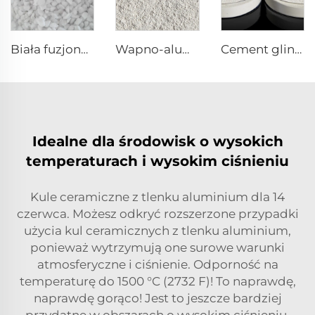
Biała fuzjonowana alumina
Wapno-aluminiowy cement ogniotrwały CA70 CA80 do mieszanek ogniotrwających
Cement glinokwasowy DK-80
Idealne dla środowisk o wysokich
temperaturach i wysokim ciśnieniu
Kule ceramiczne z tlenku aluminium dla 14
czerwca. Możesz odkryć rozszerzone przypadki
użycia kul ceramicznych z tlenku aluminium,
ponieważ wytrzymują one surowe warunki
atmosferyczne i ciśnienie. Odporność na
temperaturę do 1500 °C (2732 F)! To naprawdę,
naprawdę gorąco! Jest to jeszcze bardziej