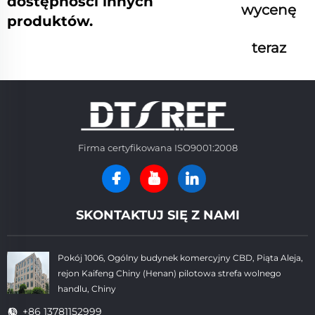
dostępności innych
wycenę
produktów.
teraz
Firma certyfikowana ISO9001:2008
SKONTAKTUJ SIĘ Z NAMI
Pokój 1006, Ogólny budynek komercyjny CBD, Piąta Aleja,
rejon Kaifeng Chiny (Henan) pilotowa strefa wolnego
handlu, Chiny
+86 13781152999