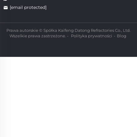
[email protected]
Prawa autorskie © Spółka Kaifeng Datong Refractories Co., Ltd.
Wszelkie prawa zastrzeżone. -
Polityka prywatności
-
Blog