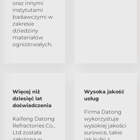
oraz innymi
instytutami
badawczymi w
zakresie
dziedziny
materiałów
ogniotrwałych.
Więcej niż
Wysoka jakość
dziesięć lat
usług
doświadczenia
Firma Datong
Kaifeng Datong
wykorzystuje
Refractories Co.,
wysokiej jakości
Ltd została
surowce, takie
założona w
jak kulki z