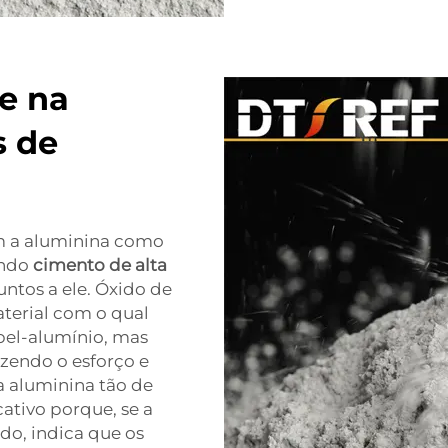
e na
s de
em a aluminina como
endo
cimento de alta
ntos a ele. Óxido de
terial com o qual
pel-alumínio, mas
zendo o esforço e
a aluminina tão de
cativo porque, se a
do, indica que os