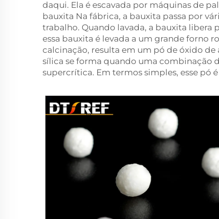
daqui. Ela é escavada por máquinas de pa
bauxita Na fábrica, a bauxita passa por vá
trabalho. Quando lavada, a bauxita libera 
essa bauxita é levada a um grande forno r
calcinação, resulta em um pó de óxido de 
sílica se forma quando uma combinação de
supercrítica. Em termos simples, esse pó é