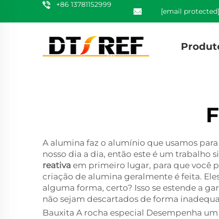
+86 13781152999
[email protected
Produt
F
A alumina faz o alumínio que usamos para 
nosso dia a dia, então este é um trabalho s
reativa
em primeiro lugar, para que você 
criação de alumina geralmente é feita. El
alguma forma, certo? Isso se estende a g
não sejam descartados de forma inadequa
Bauxita A rocha especial Desempenha um pa