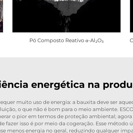
Pó Composto Reativo α-Al₂O₃
ciência energética na prod
s requer muito uso de energia: a bauxita deve ser aq
poluição, o que não é bom para o meio ambiente. E
rar o pior em termos de proteção ambiental; agora
e fazer isso é por meio da cogeração. Esse método ú
use menos energia no geral, reduzindo qualquer imp