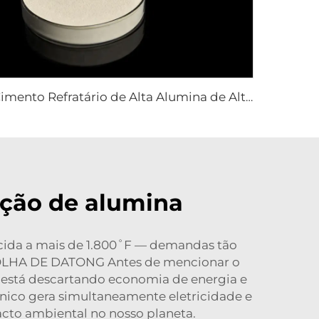
Cimento Refratário de Alta Alumina de Alta Qualidade da China Personalizável para Isolamento Térmico
ução de alumina
uecida a mais de 1.800˚F — demandas tão
SCOLHA DE DATONG Antes de mencionar o
 está descartando economia de energia e
nico gera simultaneamente eletricidade e
acto ambiental no nosso planeta.