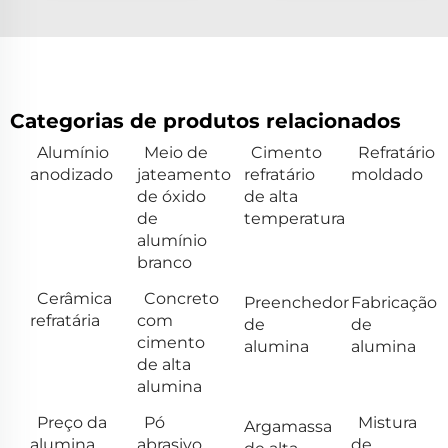
Categorias de produtos relacionados
Alumínio
Meio de
Cimento
Refratário
anodizado
jateamento
refratário
moldado
de óxido
de alta
de
temperatura
alumínio
branco
Cerâmica
Concreto
Preenchedor
Fabricação
refratária
com
de
de
cimento
alumina
alumina
de alta
alumina
Preço da
Pó
Mistura
Argamassa
alumina
abrasivo
de