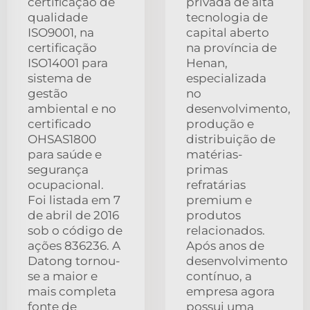
certificação de
privada de alta
qualidade
tecnologia de
ISO9001, na
capital aberto
certificação
na província de
ISO14001 para
Henan,
sistema de
especializada
gestão
no
ambiental e no
desenvolvimento,
certificado
produção e
OHSAS1800
distribuição de
para saúde e
matérias-
segurança
primas
ocupacional.
refratárias
Foi listada em 7
premium e
de abril de 2016
produtos
sob o código de
relacionados.
ações 836236. A
Após anos de
Datong tornou-
desenvolvimento
se a maior e
contínuo, a
mais completa
empresa agora
fonte de
possui uma