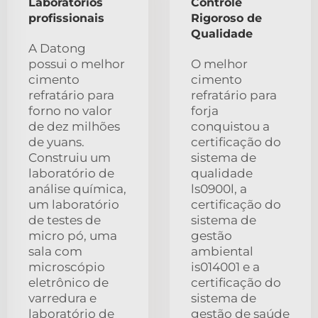
Laboratórios
Controle
profissionais
Rigoroso de
Qualidade
A Datong
possui o melhor
O melhor
cimento
cimento
refratário para
refratário para
forno no valor
forja
de dez milhões
conquistou a
de yuans.
certificação do
Construiu um
sistema de
laboratório de
qualidade
análise química,
ls0900l, a
um laboratório
certificação do
de testes de
sistema de
micro pó, uma
gestão
sala com
ambiental
microscópio
is014001 e a
eletrônico de
certificação do
varredura e
sistema de
laboratório de
gestão de saúde