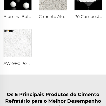
Alumina Bolha
Cimento Aluminoso de Cálcio DK-68
Pó Composto Reativo α-Al₂O₃
AW-9FG Pó de α-Al₂O₃ Calcinado
Os 5 Principais Produtos de Cimento
Refratário para o Melhor Desempenho