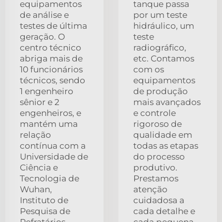
equipamentos
tanque passa
de análise e
por um teste
testes de última
hidráulico, um
geração. O
teste
centro técnico
radiográfico,
abriga mais de
etc. Contamos
10 funcionários
com os
técnicos, sendo
equipamentos
1 engenheiro
de produção
sênior e 2
mais avançados
engenheiros, e
e controle
mantém uma
rigoroso de
relação
qualidade em
contínua com a
todas as etapas
Universidade de
do processo
Ciência e
produtivo.
Tecnologia de
Prestamos
Wuhan,
atenção
Instituto de
cuidadosa a
Pesquisa de
cada detalhe e
Refratários
cada pequena