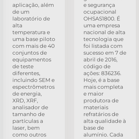
aplicação, além
e segurança
de um
ocupacional
laboratório de
OHSAS1800. É
alta
uma empresa
temperatura e
nacional de alta
uma base piloto
tecnologia que
com mais de 40
foi listada com
conjuntos de
sucesso em 7 de
equipamentos
abril de 2016,
de teste
código de
diferentes,
ações: 836236.
incluindo SEM e
Hoje, é a base
espectrômetros
mais completa
de energia,
e maior
XRD, XRF,
produtora de
analisador de
materiais
tamanho de
refratários de
partículas a
alta qualidade à
laser, bem
base de
como outros
alumínio. Cada