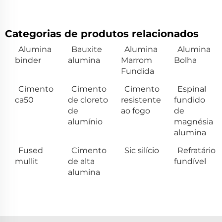
Categorias de produtos relacionados
Alumina
Bauxite
Alumina
Alumina
binder
alumina
Marrom
Bolha
Fundida
Cimento
Cimento
Cimento
Espinal
ca50
de cloreto
resistente
fundido
de
ao fogo
de
alumínio
magnésia
alumina
Fused
Cimento
Sic silício
Refratário
mullit
de alta
fundível
alumina