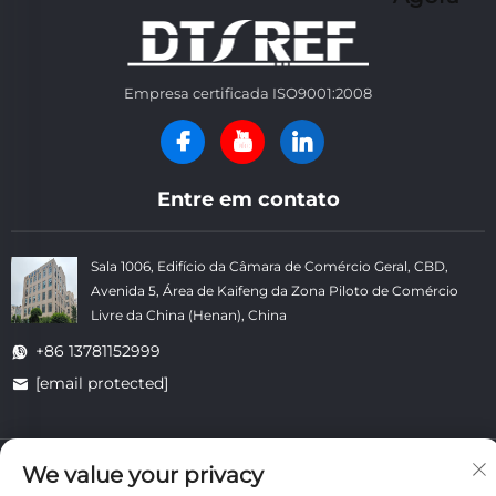
Empresa certificada ISO9001:2008
Entre em contato
Sala 1006, Edifício da Câmara de Comércio Geral, CBD,
Avenida 5, Área de Kaifeng da Zona Piloto de Comércio
Livre da China (Henan), China
+86 13781152999
[email protected]
Copyright © Kaifeng Datong Refractories Co., Ltd. Todos os
We value your privacy
Direitos Reservados. -
Política de Privacidade
-
Blog