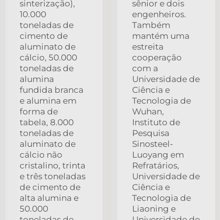
sinterização),
sênior e dois
10.000
engenheiros.
toneladas de
Também
cimento de
mantém uma
aluminato de
estreita
cálcio, 50.000
cooperação
toneladas de
com a
alumina
Universidade de
fundida branca
Ciência e
e alumina em
Tecnologia de
forma de
Wuhan,
tabela, 8.000
Instituto de
toneladas de
Pesquisa
aluminato de
Sinosteel-
cálcio não
Luoyang em
cristalino, trinta
Refratários,
e três toneladas
Universidade de
de cimento de
Ciência e
alta alumina e
Tecnologia de
50.000
Liaoning e
toneladas de
Universidade de