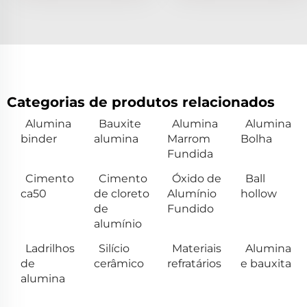
Categorias de produtos relacionados
Alumina
Bauxite
Alumina
Alumina
binder
alumina
Marrom
Bolha
Fundida
Cimento
Cimento
Óxido de
Ball
ca50
de cloreto
Alumínio
hollow
de
Fundido
alumínio
Ladrilhos
Silício
Materiais
Alumina
de
cerâmico
refratários
e bauxita
alumina