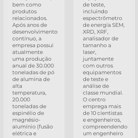
bem como
de teste,
produtos
incluindo
relacionados.
espectrômetro
Após anos de
de energia SEM,
desenvolvimento
XRD, XRF,
contínuo, a
analisador de
empresa possui
tamanho a
atualmente
laser,
uma produção
juntamente
anual de 30.000
com outros
toneladas de pó
equipamentos
de alumina de
de teste e
alta
análise de
temperatura,
classe mundial.
20.000
O centro
toneladas de
emprega mais
espinélio de
de 10 cientistas
magnésio-
e engenheiros,
alumínio (fusão
compreendendo
elétrica e
um engenheiro