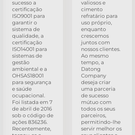
sucesso a
valiosos e
certificação
cimento
ISO9001 para
refratário para
garantir o
uso próprio,
sistema de
enquanto
qualidade, a
crescemos
certificação
juntos com
ISO14001 para
nossos clientes.
sistemas de
Ao mesmo
gestão
tempo, a
ambiental e a
Datong
OHSAS18001
Company
para segurança
deseja criar
e saúde
uma parceria
ocupacional.
de sucesso
Foi listada em 7
mútuo com
de abril de 2016
todos os seus
sob o código de
parceiros,
ações 836236.
permitindo-lhe
Recentemente,
servir melhor os