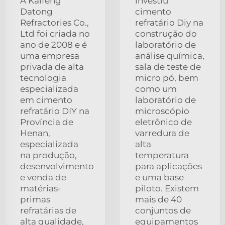
A Kaifeng
investiu
Datong
cimento
Refractories Co.,
refratário Diy na
Ltd foi criada no
construção do
ano de 2008 e é
laboratório de
uma empresa
análise química,
privada de alta
sala de teste de
tecnologia
micro pó, bem
especializada
como um
em cimento
laboratório de
refratário DIY na
microscópio
Província de
eletrônico de
Henan,
varredura de
especializada
alta
na produção,
temperatura
desenvolvimento
para aplicações
e venda de
e uma base
matérias-
piloto. Existem
primas
mais de 40
refratárias de
conjuntos de
alta qualidade,
equipamentos