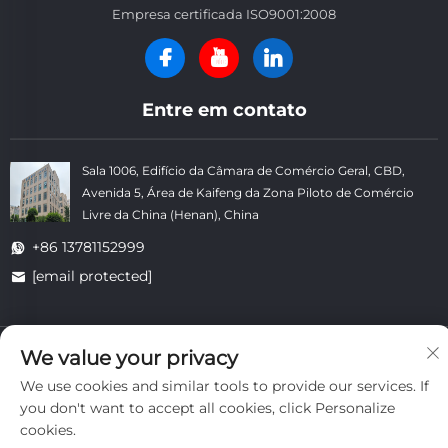
Empresa certificada ISO9001:2008
Entre em contato
Sala 1006, Edifício da Câmara de Comércio Geral, CBD,
Avenida 5, Área de Kaifeng da Zona Piloto de Comércio
Livre da China (Henan), China
+86 13781152999
[email protected]
Copyright © Kaifeng Datong Refractories Co., Ltd. Todos os
We value your privacy
Direitos Reservados. -
Política de Privacidade
-
Blog
We use cookies and similar tools to provide our services. If
you don't want to accept all cookies, click Personalize
cookies.