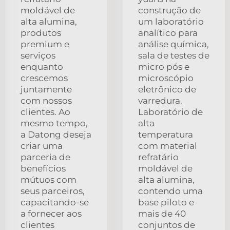
moldável de
construção de
alta alumina,
um laboratório
produtos
analítico para
premium e
análise química,
serviços
sala de testes de
enquanto
micro pós e
crescemos
microscópio
juntamente
eletrônico de
com nossos
varredura.
clientes. Ao
Laboratório de
mesmo tempo,
alta
a Datong deseja
temperatura
criar uma
com material
parceria de
refratário
benefícios
moldável de
mútuos com
alta alumina,
seus parceiros,
contendo uma
capacitando-se
base piloto e
a fornecer aos
mais de 40
clientes
conjuntos de