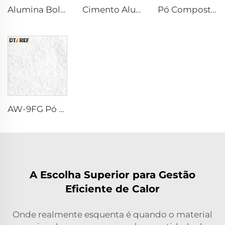
Alumina Bolha
Cimento Aluminoso de Cálcio DK-68
Pó Composto Reativo α-Al₂O₃
AW-9FG Pó de α-Al₂O₃ Calcinado
A Escolha Superior para Gestão
Eficiente de Calor
Onde realmente esquenta é quando o material