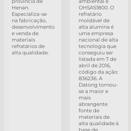
província de
ambiental e
Henan.
OHSAS1800. O
Especializa-se
refratário
na fabricação,
moldável de
desenvolvimento
alta alumina é
e venda de
uma empresa
materiais
nacional de alta
refratários de
tecnologia que
alta qualidade.
conseguiu ser
listada em 7 de
abril de 2016,
código da ação:
836236. A
Datong tornou-
se a maior e
mais
abrangente
fonte de
materiais de
alta qualidade à
base de