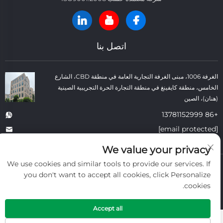
اتصل بنا
الغرفة 1006، مبنى الغرفة التجارية العامة في منطقة CBD، الشارع
الخامس، منطقة كايفينغ في منطقة التجارة الحرة التجريبية الصينية
(هنان)، الصين
+86 13781152999
[email protected]
We value your privacy
We use cookies and similar tools to provide our services. If
حقوق النسخ © شركة كايفنغ داتونغ لمواد البناء الحرارية المحدودة. جميع الحقوق
you don't want to accept all cookies, click Personalize
محفوظة. -
سياسة الخصوصية
-
المدونة
cookies.
Accept all