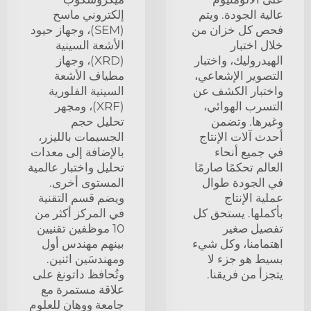
عالية الجودة. ويتم
إلكتروني ماسح
فحص كل خزان من
(SEM)، وجهاز حيود
خلال اختبار
الأشعة السينية
الهيدروليك، واختبار
(XRD)، وجهاز
التصوير الإشعاعي،
مطياف الأشعة
واختبار الكشف عن
السينية الفلورية
التسرب الهوائي،
(XRF)، ومجهر
وغيرها. وتضمن
تحليل حجم
أحدث آلات الإنتاج
الجسيمات بالليزر،
في جميع أنحاء
بالإضافة إلى معدات
العالم تحكمًا صارمًا
تحليل واختبار عالمية
في الجودة طوال
المستوى أخرى.
عملية الإنتاج
ويضم قسم التقنية
بأكملها. يستحق كل
في المركز أكثر من
تفصيل صغير
10 موظفين تقنيين
اهتمامنا، وكل شيء
بينهم مهندس أول
بسيط هو جزء لا
ومهندسَين اثنين.
يتجزأ من فريقنا.
وتُحافظ داتونغ على
علاقة مستمرة مع
جامعة ووهان للعلوم