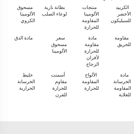
الكربيد
منتجات
بطانة نارية
مسحوق
الأخضر
الألومينا
لوعاء الصلب
الألومينا
للسيليكون
المقاومة
الكروي
للحرارة
مقاومة
مادة
سعر
مادة الدق
للحريق
مقاومة
مسحوق
للحرارة
الألومينا
لأفران
الزجاج
مادة
الألواح
أسمنت
خليط
الخرسانة
المقاومة
مقاوم
الخرسانة
المقاومة
للحرارة
للحرارة
الحرارية
للغلاية
للفرن