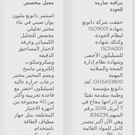
مراقبة صارمة
معمل متخصص
للجودة
استثمر داتونغ مليون
حققت شركة داتونغ
يوان صيني في بناء
شهادة ISO9001
مختبر تحليلي
لنظام الجودة،
مخصص للتحليل
وكذلك شهادة
الكيميائي وغرفة
ISO14001
لاختبار المساحيق
للسيليكون الأخضر،
الدقيقة
وشهادة نظام إدارة
وميكروسكوب
الصحة والسلامة
إلكتروني ماسح.
المهنية
ويضم المختبر مختبر
OHSAS1800. تُعد
درجات حرارة عالية
داتونغ مؤسسة
لسيليكون أخضر مع
وطنية متقدمة تقنيًا
قاعدة تجريبية وأكثر
تم إدراجها بنجاح في
من 40 مجموعة من
7 أبريل 2016 برقم
أجهزة الاختبار
السهم 836236.
المختلفة، مثل جهاز
وهي الآن أكبر مصدر
مطياف الطاقة
كامل للمواد القائمة
باستخدام
على الألومنيوم
ميكروسكوب