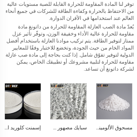
توفر لنا المادة المقاومة للحرارة القابلة للصبة مستويات عالية
من الاحتفاظ بالحرارة وكفاءة الطاقة للشركات في جميع أنحاء
العالم عند استخدامها في الأفران الدوارة.
يُعدّ مادة الصب العازلة المقاومة للحرارة من داتونغ مادة
مقاومة للحرارة عالية الأداء وخفيفة الوزن، وتوفّر تأثير عزل
ممتاز لتوفير الطاقة. يتم تركيب موادنا العازلة باستخدام أفضل
المواد الخام من حيث الجودة، وتخضع للاختبار وفقًا للمعايير
الدولية لتوفير تفوّق شامل. إذا كنت بحاجة إلى مادة صب عازلة
مقاومة للحرارة لتلبية مشروعك أو تطبيقك الخاص، يمكن
لشركة داتونغ أن تساعد.
مسحوق الألومينا المصهور
سبايك مصهور AM65 أكسيد الألمنيوم ماغنيسيا
إسمنت كلوريد الكالسيوم DK-80