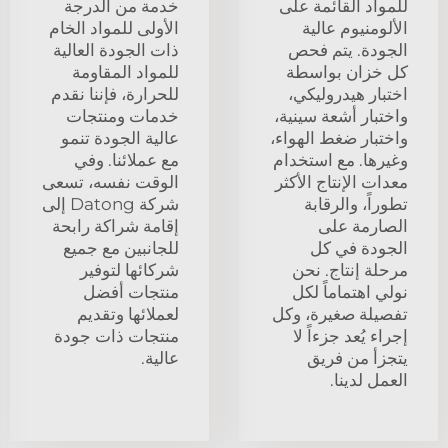
للمواد القائمة على
خدمة من الدرجة
الألومنيوم عالية
الأولى للمواد الخام
الجودة. يتم فحص
ذات الجودة العالية
كل خزان بواسطة
للمواد المقاومة
اختبار هيدروليكي،
للحرارة، فإننا نقدم
واختبار أشعة سينية،
خدمات ومنتجات
واختبار ضغط الهواء،
عالية الجودة تنمو
وغيرها. مع استخدام
مع عملائنا. وفي
معدات الإنتاج الأكثر
الوقت نفسه، تسعى
تطوراً، والرقابة
شركة Datong إلى
الصارمة على
إقامة شراكة رابحة
الجودة في كل
للجانبين مع جميع
مرحلة إنتاج. نحن
شركائها لتوفير
نولي اهتماماً لكل
منتجات أفضل
تفصيلة صغيرة، وكل
لعملائها وتقديم
إجراء يُعد جزءاً لا
منتجات ذات جودة
يتجزأ من فريق
عالية.
العمل لدينا.