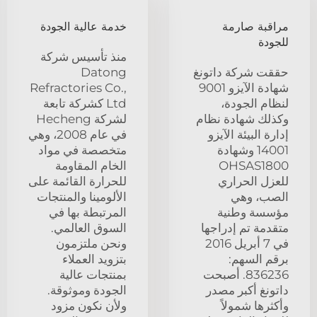
مراقبة صارمة
خدمة عالية الجودة
للجودة
منذ تأسيس شركة
حققت شركة داتونغ
Datong
شهادة الآيزو 9001
Refractories Co.,
لنظام الجودة،
Ltd كشركة تابعة
وكذلك شهادة نظام
لشركة Hecheng
إدارة البيئة الآيزو
في عام 2008، وهي
14001 وشهادة
متخصصة في مواد
OHSAS1800
الخام المقاومة
للعزل الحراري
للحرارة القائمة على
الصب، وهي
الألومينا والمنتجات
مؤسسة وطنية
المرتبطة بها في
متقدمة تم إدراجها
السوق العالمي.
في 7 أبريل 2016
ونحن ملتزمون
برقم السهم:
بتزويد العملاء
836236. أصبحت
بمنتجات عالية
داتونغ أكبر مصدر
الجودة وموثوقة.
وأكثرها شمولاً
ولأن نكون مزود