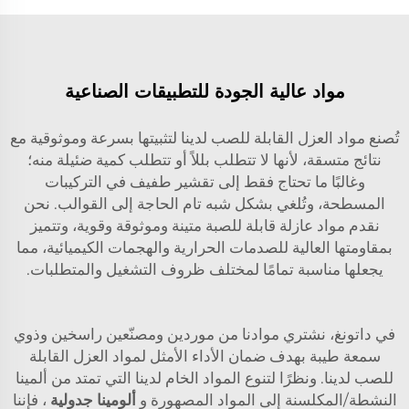
مواد عالية الجودة للتطبيقات الصناعية
تُصنع مواد العزل القابلة للصب لدينا لتثبيتها بسرعة وموثوقية مع
نتائج متسقة، لأنها لا تتطلب بللاً أو تتطلب كمية ضئيلة منه؛
وغالبًا ما تحتاج فقط إلى تقشير طفيف في التركيبات
المسطحة، وتُلغي بشكل شبه تام الحاجة إلى القوالب. نحن
نقدم مواد عازلة قابلة للصبة متينة وموثوقة وقوية، وتتميز
بمقاومتها العالية للصدمات الحرارية والهجمات الكيميائية، مما
يجعلها مناسبة تمامًا لمختلف ظروف التشغيل والمتطلبات.
في داتونغ، نشتري موادنا من موردين ومصنّعين راسخين وذوي
سمعة طيبة بهدف ضمان الأداء الأمثل لمواد العزل القابلة
للصب لدينا. ونظرًا لتنوع المواد الخام لدينا التي تمتد من ألمينا
النشطة/المكلسنة إلى المواد المصهورة و
ألومينا جدولية
، فإننا