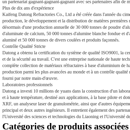
un partenariat gagnant-gagnant-gagnant avec ses partenaires afin de mieu
Plus de dix ans d'expérience
Kaifeng Datong Refractories Co., Ltd a été créée dans l'année du cimen
production, le développement et la distribution de matières premières r
désormais d'une production annuelle de 30 000 tonnes de poudre d'alu
d'aluminate de calcium, 50 000 tonnes d'alumine blanche fondue et d'
aluminé et 50 000 tonnes de divers coulées et produits façonnés.
Contrôle Qualité Stricte
Datong a obtenu la certification du système de qualité ISO9001, la c
et de la sécurité au travail. C'est une entreprise nationale de haute te
complète collection de matériaux réfractaires à base d'aluminium de hau
production parmi les plus avancées au monde et à un contrôle qualité ri
fourni par notre main-d'œuvre.
Laboratoires professionnels
Datong a investi 10 millions de yuans dans la construction d'un labor
et à haute température, destiné aux applications, à la base pilote et
XRF, un analyseur laser de granulométrie, ainsi que d'autres équipeme
principal et deux autres ingénieurs. Il entretient également des partena
l'Université des sciences et technologies du Liaoning et l'Université
Catégories de produits associées