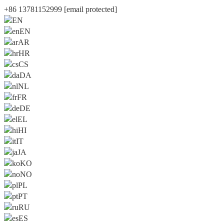
+86 13781152999
[email protected]
EN
EN
AR
HR
CS
DA
NL
FR
DE
EL
HI
IT
JA
KO
NO
PL
PT
RU
ES