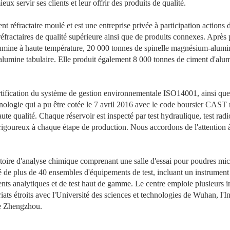
x servir ses clients et leur offrir des produits de qualité.
t réfractaire moulé et est une entreprise privée à participation actions
éfractaires de qualité supérieure ainsi que de produits connexes. Après 
mine à haute température, 20 000 tonnes de spinelle magnésium-aluminiu
alumine tabulaire. Elle produit également 8 000 tonnes de ciment d'alum
ertification du système de gestion environnementale ISO14001, ainsi qu
chnologie qui a pu être cotée le 7 avril 2016 avec le code boursier CAST 
te qualité. Chaque réservoir est inspecté par test hydraulique, test radio
goureux à chaque étape de production. Nous accordons de l'attention à ch
atoire d'analyse chimique comprenant une salle d'essai pour poudres mic
 doté de plus de 40 ensembles d'équipements de test, incluant un instrum
nts analytiques et de test haut de gamme. Le centre emploie plusieurs in
riats étroits avec l'Université des sciences et technologies de Wuhan, l'I
 de Zhengzhou.