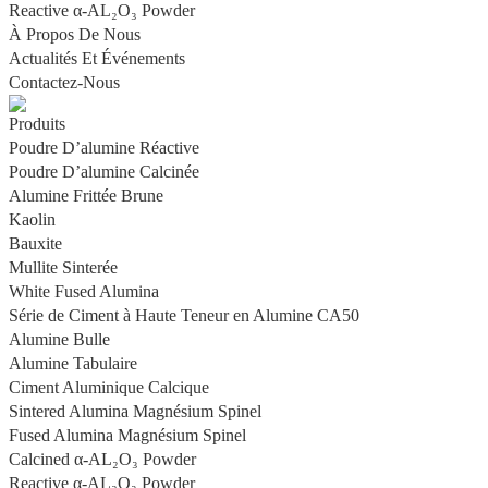
Reactive α-AL₂O₃ Powder
À Propos De Nous
Actualités Et Événements
Contactez-Nous
Produits
Poudre D’alumine Réactive
Poudre D’alumine Calcinée
Alumine Frittée Brune
Kaolin
Bauxite
Mullite Sinterée
White Fused Alumina
Série de Ciment à Haute Teneur en Alumine CA50
Alumine Bulle
Alumine Tabulaire
Ciment Aluminique Calcique
Sintered Alumina Magnésium Spinel
Fused Alumina Magnésium Spinel
Calcined α-AL₂O₃ Powder
Reactive α-AL₂O₃ Powder