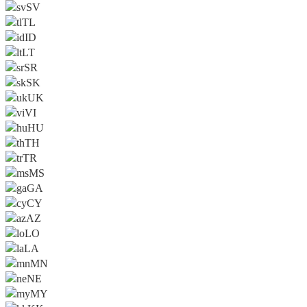
SV
TL
ID
LT
SR
SK
UK
VI
HU
TH
TR
MS
GA
CY
AZ
LO
LA
MN
NE
MY