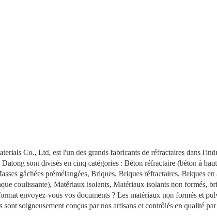
als Co., Ltd, est l'un des grands fabricants de réfractaires dans l'indu
 Datong sont divisés en cinq catégories : Béton réfractaire (béton à hau
asses gâchées prémélangées, Briques, Briques réfractaires, Briques en a
que coulissante), Matériaux isolants, Matériaux isolants non formés, br
l format envoyez-vous vos documents ? Les matériaux non formés et pulvé
its sont soigneusement conçus par nos artisans et contrôlés en qualité p