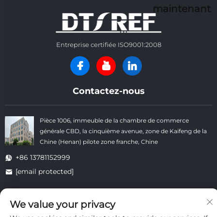
maintenant
Entreprise certifiée ISO9001:2008
Contactez-nous
Pièce 1006, immeuble de la chambre de commerce
générale CBD, la cinquième avenue, zone de Kaifeng de la
Chine (Henan) pilote zone franche, Chine
+86 13781152999
[email protected]
We value your privacy
Droits d'auteur © Kaifeng Datong Refractories Co., Ltd Tous droits
réservés. -
Politique de confidentialité
-
Blogue