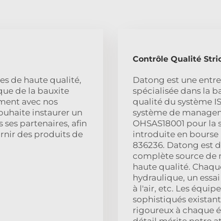
Contrôle Qualité Stri
s de haute qualité,
Datong est une entre
 que de la bauxite
spécialisée dans la ba
ement avec nos
qualité du système IS
souhaite instaurer un
système de manageme
ses partenaires, afin
OHSAS18001 pour la san
urnir des produits de
introduite en bourse l
836236. Datong est de
complète source de 
haute qualité. Chaque
hydraulique, un essai
à l'air, etc. Les équ
sophistiqués existant
rigoureux à chaque é
détail mérite notre 