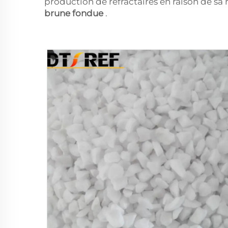
production de réfractaires en raison de sa r
brune fondue
.