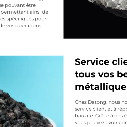
ue pouvant être
s permettant ainsi de
ues spécifiques pour
de vos opérations.
.
Service cl
tous vos b
métallique
Chez Datong, nous nou
service client et à ré
bauxite. Grâce à nos 
vous pouvez avoir co