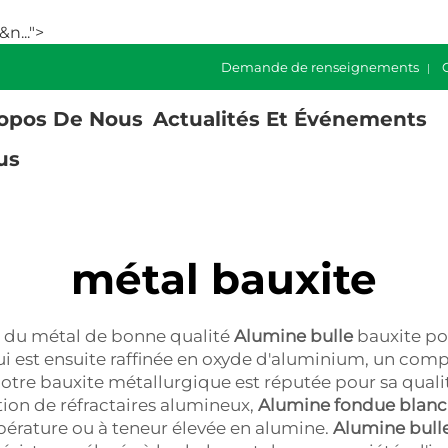
n...">
Demande de renseignements
opos De Nous
Actualités Et Événements
us
métal bauxite
 du métal de bonne qualité
Alumine bulle
bauxite po
qui est ensuite raffinée en oxyde d'aluminium, un co
otre bauxite métallurgique est réputée pour sa quali
cation de réfractaires alumineux,
Alumine fondue blan
pérature ou à teneur élevée en alumine.
Alumine bull