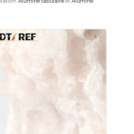
olation.
Alumine tabulaire
et
Alumine