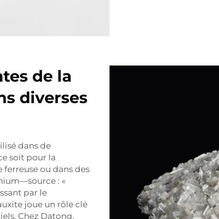
tes de la
ns diverses
ilisé dans de
e soit pour la
e ferreuse ou dans des
inium—source : «
sant par le
bauxite joue un rôle clé
iels. Chez Datong,