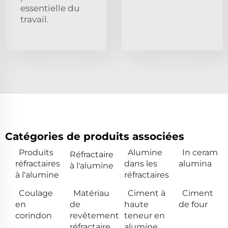
essentielle du
travail.
Catégories de produits associées
Produits
Alumine
In ceram
Réfractaire
réfractaires
dans les
alumina
à l'alumine
à l'alumine
réfractaires
Coulage
Matériau
Ciment à
Ciment
en
de
haute
de four
corindon
revêtement
teneur en
réfractaire
alumine