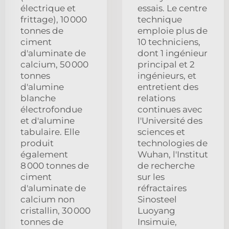
électrique et
essais. Le centre
frittage), 10 000
technique
tonnes de
emploie plus de
ciment
10 techniciens,
d'aluminate de
dont 1 ingénieur
calcium, 50 000
principal et 2
tonnes
ingénieurs, et
d'alumine
entretient des
blanche
relations
électrofondue
continues avec
et d'alumine
l'Université des
tabulaire. Elle
sciences et
produit
technologies de
également
Wuhan, l'Institut
8 000 tonnes de
de recherche
ciment
sur les
d'aluminate de
réfractaires
calcium non
Sinosteel
cristallin, 30 000
Luoyang
tonnes de
Insimuie,