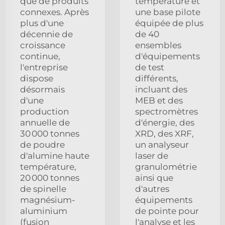
que de produits
température et
connexes. Après
une base pilote
plus d'une
équipée de plus
décennie de
de 40
croissance
ensembles
continue,
d'équipements
l'entreprise
de test
dispose
différents,
désormais
incluant des
d'une
MEB et des
production
spectromètres
annuelle de
d'énergie, des
30 000 tonnes
XRD, des XRF,
de poudre
un analyseur
d'alumine haute
laser de
température,
granulométrie
20 000 tonnes
ainsi que
de spinelle
d'autres
magnésium-
équipements
aluminium
de pointe pour
(fusion
l'analyse et les