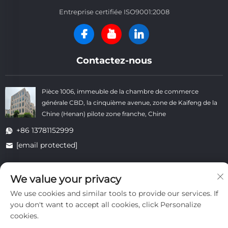
Entreprise certifiée ISO9001:2008
Contactez-nous
Pièce 1006, immeuble de la chambre de commerce
générale CBD, la cinquième avenue, zone de Kaifeng de la
Chine (Henan) pilote zone franche, Chine
+86 13781152999
[email protected]
We value your privacy
Droits d'auteur © Kaifeng Datong Refractories Co., Ltd Tous droits
réservés. -
Politique de confidentialité
-
Blogue
We use cookies and similar tools to provide our services. If
you don't want to accept all cookies, click Personalize
cookies.