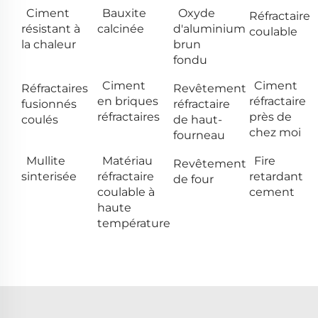
Ciment
Bauxite
Oxyde
Réfractaire
résistant à
calcinée
d'aluminium
coulable
la chaleur
brun
fondu
Ciment
Ciment
Réfractaires
Revêtement
en briques
réfractaire
fusionnés
réfractaire
réfractaires
près de
coulés
de haut-
chez moi
fourneau
Mullite
Matériau
Fire
Revêtement
sinterisée
réfractaire
retardant
de four
coulable à
cement
haute
température