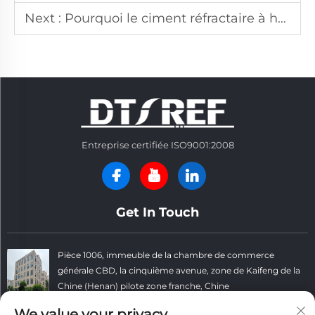
Next :
Pourquoi le ciment réfractaire à haute température est-il essentiel pour les projets de fours ?
Entreprise certifiée ISO9001:2008
Get In Touch
Pièce 1006, immeuble de la chambre de commerce
générale CBD, la cinquième avenue, zone de Kaifeng de la
Chine (Henan) pilote zone franche, Chine
+86 13781152999
We value your privacy