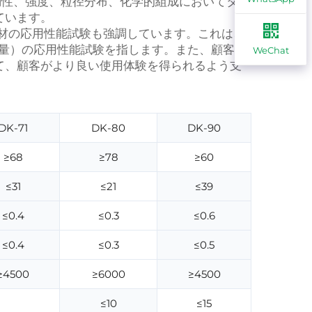
動性、強度、粒径分布、化学的組成においてター
ています。
打設材の応用性能試験も強調しています。これは、
ト量）の応用性能試験を指します。また、顧客の
WeChat
て、顧客がより良い使用体験を得られるよう支
DK-71
DK-80
DK-90
≥68
≥78
≥60
≤31
≤21
≤39
≤0.4
≤0.3
≤0.6
≤0.4
≤0.3
≤0.5
≥4500
≥6000
≥4500
≤10
≤15