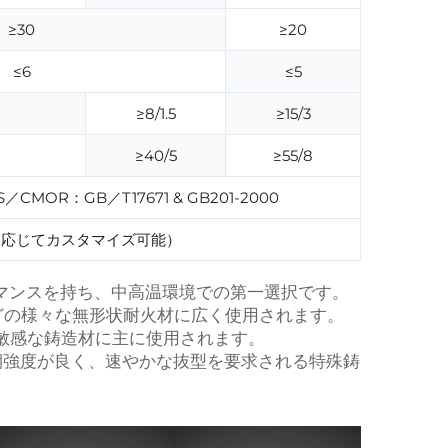
≥30
≥20
≤6
≤5
≥8/1.5
≥15/3
≥40/5
≥55/8
MOR：GB／T17671 & GB201-2000
に応じてカスタマイズ可能）
ーマンスを持ち、中高温環境での第一選択です。
どの様々な無形状耐火材に広く使用されます。
に敏感な鋳造材に主に使用されます。
初期強度が良く、速やかな抜型を要求される特殊鋳