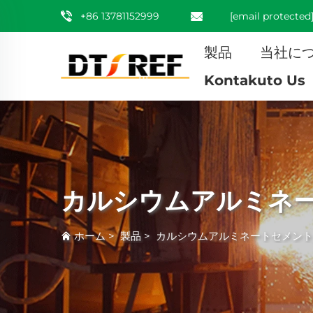
+86 13781152999
[email protected
製品
当社に
Kontakuto Us
カルシウムアルミネ
ホーム
>
製品
>
カルシウムアルミネートセメント