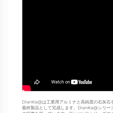
DianKa@は工業用アルミナと高純度の石
最終製品として完成します。DianKa@シ