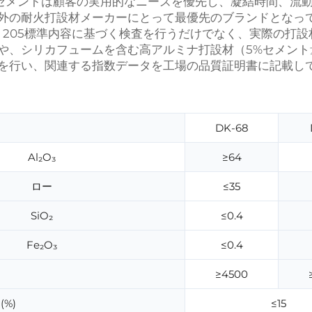
ズのセメントは顧客の実用的なニーズを優先し、凝結時間、流
外の耐火打設材メーカーにとって最優先のブランドとなっ
/T 205標準内容に基づく検査を行うだけでなく、実際の
や、シリカフュームを含む高アルミナ打設材（5%セメン
を行い、関連する指数データを工場の品質証明書に記載し
DK-68
Al₂O₃
≥64
ロー
≤35
SiO₂
≤0.4
Fe₂O₃
≤0.4
≥4500
(%)
≤15