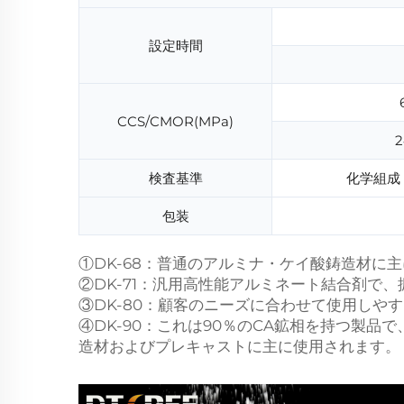
設定時間
CCS/CMOR(MPa)
検査基準
化学組成：
包装
①DK-68：普通のアルミナ・ケイ酸鋳造材
②DK-71：汎用高性能アルミネート結合剤
③DK-80：顧客のニーズに合わせて使用し
④DK-90：これは90％のCA鉱相を持つ製
造材およびプレキャストに主に使用されます。