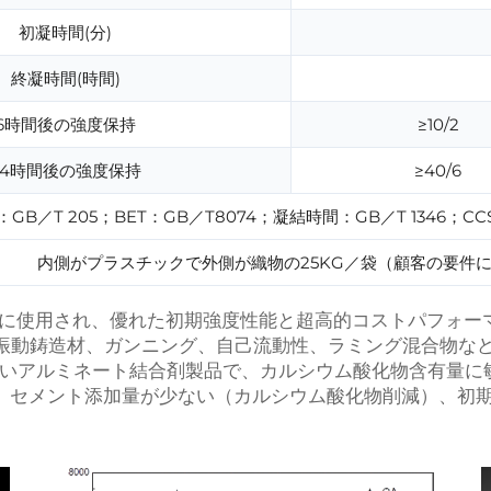
初凝時間(分)
終凝時間(時間)
6時間後の強度保持
≥10/2
24時間後の強度保持
≥40/6
GB／T 205；BET：GB／T8074；凝結時間：GB／T 1346；CCS／C
内側がプラスチックで外側が織物の25KG／袋（顧客の要件
に主に使用され、優れた初期強度性能と超高的コストパフォ
で、振動鋳造材、ガンニング、自己流動性、ラミング混合物な
やすいアルミネート結合剤製品で、カルシウム酸化物含有量
品で、セメント添加量が少ない（カルシウム酸化物削減）、