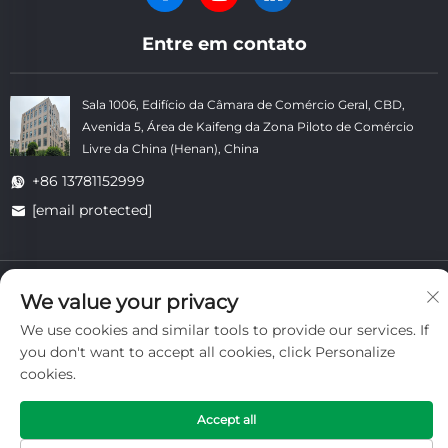
Entre em contato
Sala 1006, Edifício da Câmara de Comércio Geral, CBD,
Avenida 5, Área de Kaifeng da Zona Piloto de Comércio
Livre da China (Henan), China
+86 13781152999
[email protected]
Copyright © Kaifeng Datong Refractories Co., Ltd. Todos os
We value your privacy
Direitos Reservados. -
Política de Privacidade
-
Blog
We use cookies and similar tools to provide our services. If
you don't want to accept all cookies, click Personalize
cookies.
Accept all