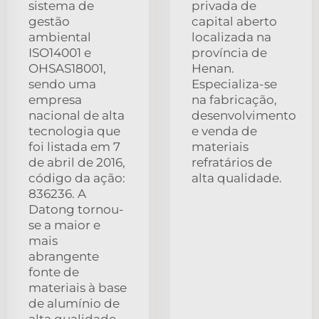
sistema de
privada de
gestão
capital aberto
ambiental
localizada na
ISO14001 e
província de
OHSAS18001,
Henan.
sendo uma
Especializa-se
empresa
na fabricação,
nacional de alta
desenvolvimento
tecnologia que
e venda de
foi listada em 7
materiais
de abril de 2016,
refratários de
código da ação:
alta qualidade.
836236. A
Datong tornou-
se a maior e
mais
abrangente
fonte de
materiais à base
de alumínio de
alta qualidade.