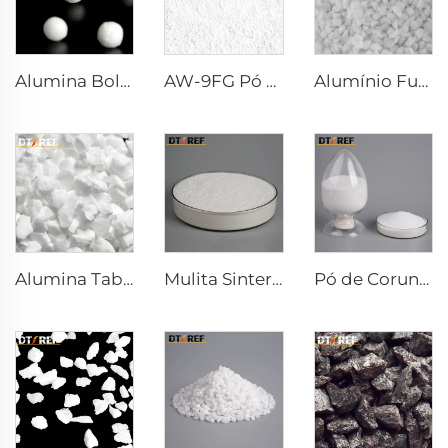
Alumina Bolha
AW-9FG Pó de α-Al₂O₃ Calcinado
Alumínio Fundido Branco
Alumina Tabular
Mulita Sinterizada
Pó de Corundo Branco