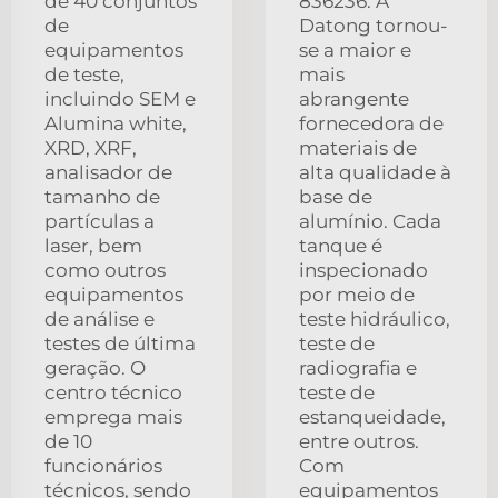
de 40 conjuntos
836236. A
de
Datong tornou-
equipamentos
se a maior e
de teste,
mais
incluindo SEM e
abrangente
Alumina white,
fornecedora de
XRD, XRF,
materiais de
analisador de
alta qualidade à
tamanho de
base de
partículas a
alumínio. Cada
laser, bem
tanque é
como outros
inspecionado
equipamentos
por meio de
de análise e
teste hidráulico,
testes de última
teste de
geração. O
radiografia e
centro técnico
teste de
emprega mais
estanqueidade,
de 10
entre outros.
funcionários
Com
técnicos, sendo
equipamentos