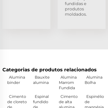
fundidas e
produtos
moldados.
Categorias de produtos relacionados
Alumina
Bauxite
Alumina
Alumina
binder
alumina
Marrom
Bolha
Fundida
Cimento
Espinal
Cimento
Espinélio
de cloreto
fundido
de alta
de
de
de
alumina
magnésia