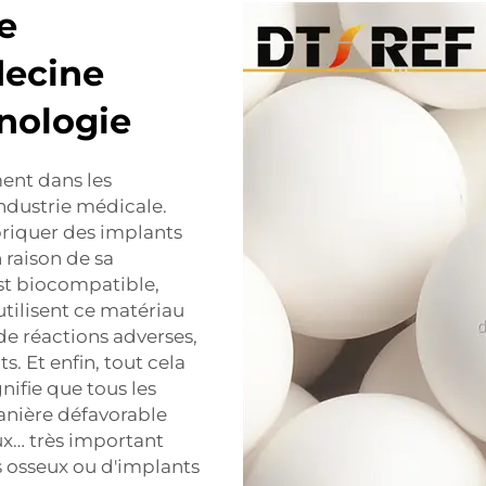
e
decine
nologie
ment dans les
industrie médicale.
briquer des implants
 raison de sa
st biocompatible,
tilisent ce matériau
de réactions adverses,
ts. Et enfin, tout cela
nifie que tous les
anière défavorable
ux… très important
s osseux ou d'implants