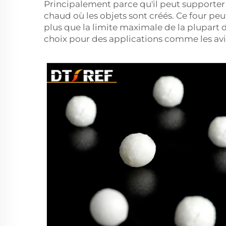
Principalement parce qu'il peut supporter
chaud où les objets sont créés. Ce four pe
plus que la limite maximale de la plupart d
choix pour des applications comme les avio