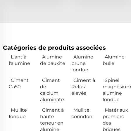
Catégories de produits associées
Liant à
Alumine
Alumine
Alumine
l'alumine
de bauxite
brune
bulle
fondue
Ciment
Ciment
Ciment à
Spinel
Ca50
de
Refus
magnésiu
calcium
élevés
alumine
aluminate
fondue
Mullite
Ciment à
Mullite
Matériaux
fondue
haute
corindon
premiers
teneur en
des
alumine
briques