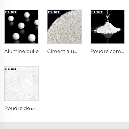
Alumine bulle
Ciment aluminocalcaire DK-68
Poudre composite réactive α-Al₂O₃
Poudre de α-Al₂O₃ calcinée AW-9FG