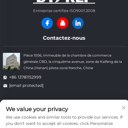
Entreprise certifiée ISO9001:2008
Contactez-nous
Pièce 1006, immeuble de la chambre de commerce
générale CBD, la cinquième avenue, zone de Kaifeng de la
Chine (Henan) pilote zone franche, Chine
+86 13781152999
[email protected]
Droits d'auteur © Kaifeng Datong Refractories Co., Ltd Tous droits
We value your privacy
réservés. -
Politique de confidentialité
-
Blogue
We use cookies and similar tools to provide our services. If
you don't want to accept all cookies, click Personalize