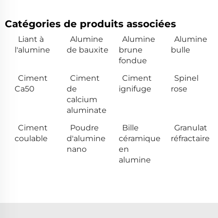
Catégories de produits associées
Liant à
Alumine
Alumine
Alumine
l'alumine
de bauxite
brune
bulle
fondue
Ciment
Ciment
Ciment
Spinel
Ca50
de
ignifuge
rose
calcium
aluminate
Ciment
Poudre
Bille
Granulat
coulable
d'alumine
céramique
réfractaire
nano
en
alumine