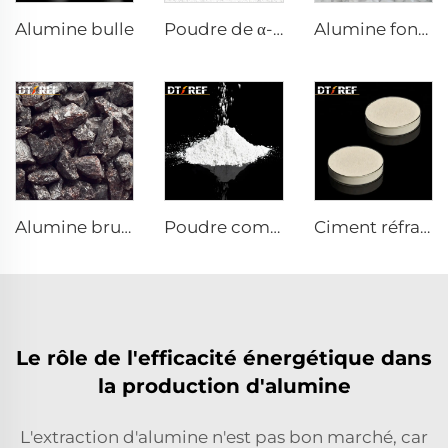
Alumine bulle
Poudre de α-Al₂O₃ calcinée AW-9FG
Alumine fondue blanche
Alumine brune fondue
Poudre composite réactive α-Al₂O₃
Ciment réfractaire à haute alumine de haute qualité personnalisable en Chine pour l'isolation thermique
Le rôle de l'efficacité énergétique dans
la production d'alumine
L'extraction d'alumine n'est pas bon marché, car