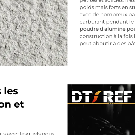
poids mais forts en st
avec de nombreux pas
carburant pendant le
poudre d'alumine po
construction à la fois 
peut aboutir à des bât
 les
on et
ts avec lesquels nous