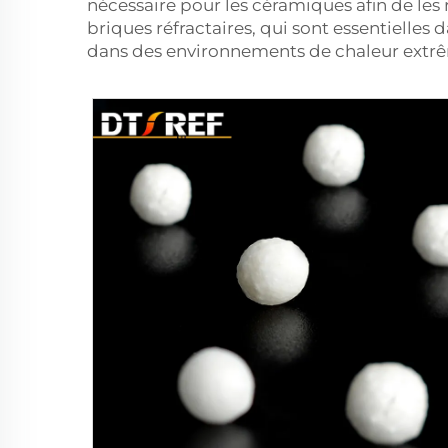
nécessaire pour les céramiques afin de les 
briques réfractaires, qui sont essentielles 
dans des environnements de chaleur extrê