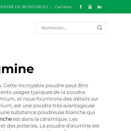
CENTRE DE RESSOURCES
Carrières
umine
s. Cette incroyable poudre peut être
férents usages typiques de la poudre
ium, et nous fournirons des détails sur
nium, est une poudre très avantageuse
t une substance poudreuse blanche qui
anche
est dans la céramique. Les
l et des poteries. La poudre d'alumine est