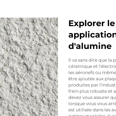
Explorer l
applicatio
d'alumine
Il va sans dire que l
céramique et l'électron
les aéronefs ou même 
être ajoutée aux plaqu
produites par l'indust
frein plus robuste et
devez vous assurer qu
lorsque vous vous arr
est utilisée dans les 
petites et solides. Il e