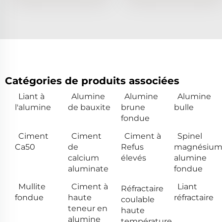
Catégories de produits associées
Liant à
Alumine
Alumine
Alumine
l'alumine
de bauxite
brune
bulle
fondue
Ciment
Ciment
Ciment à
Spinel
Ca50
de
Refus
magnésiu
calcium
élevés
alumine
aluminate
fondue
Mullite
Ciment à
Liant
Réfractaire
fondue
haute
réfractaire
coulable
teneur en
haute
alumine
température