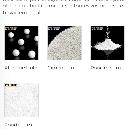
obtenir un brillant miroir sur toutes vos pièces de
travail en métal.
Alumine bulle
Ciment aluminocalcaire DK-68
Poudre composite réactive α-Al₂O₃
Poudre de α-Al₂O₃ calcinée AW-9FG