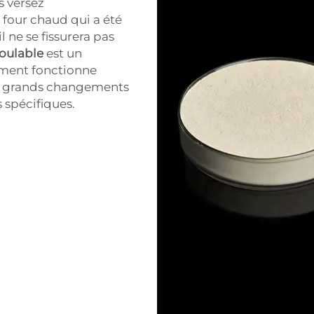
s versez
 four chaud qui a été
 ne se fissurera pas
coulable
est un
ciment fonctionne
 de grands changements
 spécifiques.