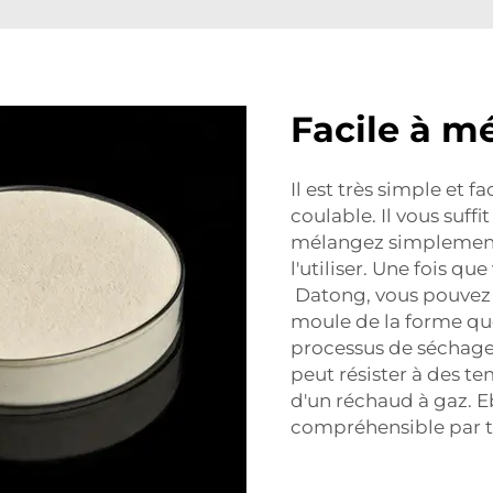
Facile à m
Il est très simple et 
coulable. Il vous suffi
mélangez simplement
l'utiliser. Une fois q
Datong, vous pouvez 
moule de la forme que
processus de séchage 
peut résister à des t
d'un réchaud à gaz. E
compréhensible par t