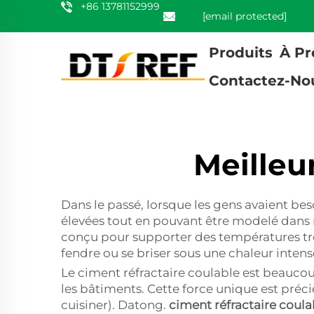
+86 13781152999
[email protected]
Produits
À Pr
Contactez-No
Meilleu
Dans le passé, lorsque les gens avaient b
élevées tout en pouvant être modelé dans n'
conçu pour supporter des températures très 
fendre ou se briser sous une chaleur intens
Le ciment réfractaire coulable est beaucoup
les bâtiments. Cette force unique est précie
cuisiner). Datong.
ciment réfractaire coul