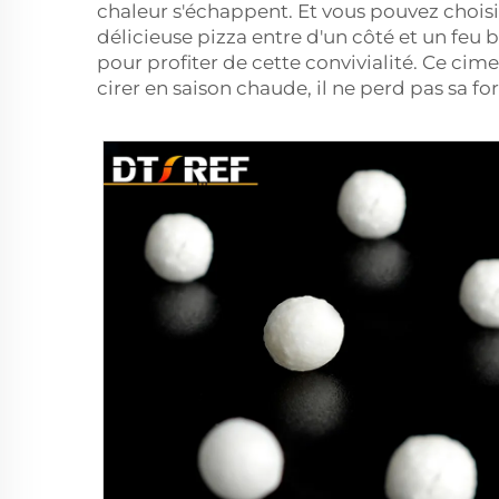
chaleur s'échappent. Et vous pouvez choisi
délicieuse pizza entre d'un côté et un feu 
pour profiter de cette convivialité. Ce cim
cirer en saison chaude, il ne perd pas sa fo