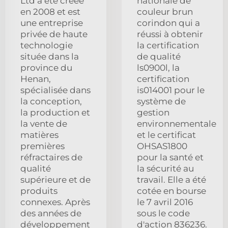
Ltd a été créée
nationale de
en 2008 et est
couleur brun
une entreprise
corindon qui a
privée de haute
réussi à obtenir
technologie
la certification
située dans la
de qualité
province du
ls0900l, la
Henan,
certification
spécialisée dans
is014001 pour le
la conception,
système de
la production et
gestion
la vente de
environnementale
matières
et le certificat
premières
OHSAS1800
réfractaires de
pour la santé et
qualité
la sécurité au
supérieure et de
travail. Elle a été
produits
cotée en bourse
connexes. Après
le 7 avril 2016
des années de
sous le code
développement
d'action 836236.