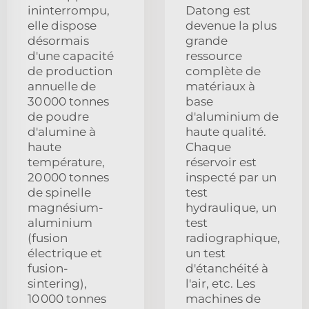
ininterrompu,
Datong est
elle dispose
devenue la plus
désormais
grande
d'une capacité
ressource
de production
complète de
annuelle de
matériaux à
30 000 tonnes
base
de poudre
d'aluminium de
d'alumine à
haute qualité.
haute
Chaque
température,
réservoir est
20 000 tonnes
inspecté par un
de spinelle
test
magnésium-
hydraulique, un
aluminium
test
(fusion
radiographique,
électrique et
un test
fusion-
d'étanchéité à
sintering),
l'air, etc. Les
10 000 tonnes
machines de