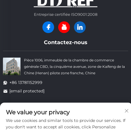
Entreprise certifiée ISO9001:2008
Contactez-nous
Pièce 1006, immeuble de la chambre de commerce
générale CBD, la cinquième avenue, zone de Kaifeng de la
Chine (Henan) pilote zone franche, Chine
+86 13781152999
[email protected]
We value your privacy
Droits d'auteur © Kaifeng Datong Refractories Co., Ltd Tous droits
réservés. -
Politique de confidentialité
-
Blogue
We use cookies and similar tools to provide our services. If
you don't want to accept all cookies, click Personalize