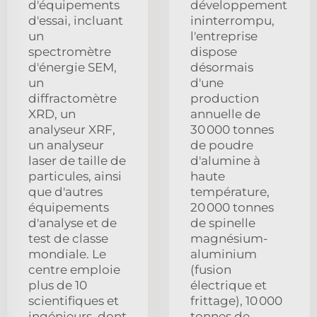
d'équipements
développement
d'essai, incluant
ininterrompu,
un
l'entreprise
spectromètre
dispose
d'énergie SEM,
désormais
un
d'une
diffractomètre
production
XRD, un
annuelle de
analyseur XRF,
30 000 tonnes
un analyseur
de poudre
laser de taille de
d'alumine à
particules, ainsi
haute
que d'autres
température,
équipements
20 000 tonnes
d'analyse et de
de spinelle
test de classe
magnésium-
mondiale. Le
aluminium
centre emploie
(fusion
plus de 10
électrique et
scientifiques et
frittage), 10 000
ingénieurs, dont
tonnes de