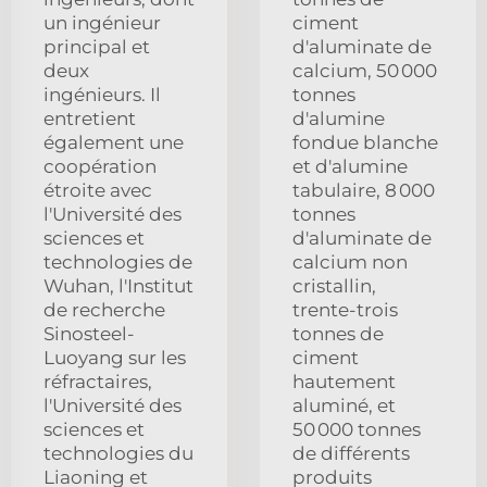
un ingénieur
ciment
principal et
d'aluminate de
deux
calcium, 50 000
ingénieurs. Il
tonnes
entretient
d'alumine
également une
fondue blanche
coopération
et d'alumine
étroite avec
tabulaire, 8 000
l'Université des
tonnes
sciences et
d'aluminate de
technologies de
calcium non
Wuhan, l'Institut
cristallin,
de recherche
trente-trois
Sinosteel-
tonnes de
Luoyang sur les
ciment
réfractaires,
hautement
l'Université des
aluminé, et
sciences et
50 000 tonnes
technologies du
de différents
Liaoning et
produits