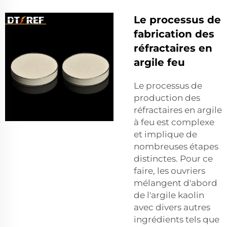
Le processus de
fabrication des
réfractaires en
argile feu
Le processus de
production des
réfractaires en argile
à feu est complexe
et implique de
nombreuses étapes
distinctes. Pour ce
faire, les ouvriers
mélangent d'abord
de l'argile kaolin
avec divers autres
ingrédients tels que