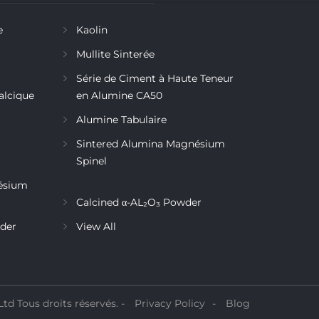
e
Kaolin
Mullite Sinterée
Série de Ciment à Haute Teneur
alcique
en Alumine CA50
Alumine Tabulaire
Sintered Alumina Magnésium
Spinel
ésium
Calcined α-AL₂O₃ Powder
wder
View All
td Tous droits réservés. -
Privacy Policy
-
Blog