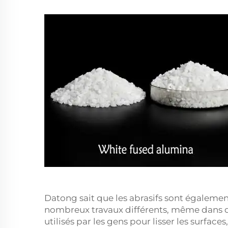
Datong sait que les abrasifs sont égaleme
nombreux travaux différents, même dans de
utilisés par les gens pour lisser les surface