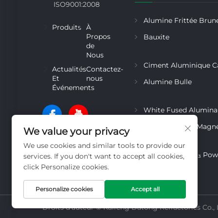
ISO9001:2008
Alumine Frittée Brun
Produits
À
Propos
Bauxite
de
Nous
Ciment Aluminique C
Actualités
Contactez-
Et
nous
Alumine Bulle
Événements
White Fused Alumina
Fused Alumina Magn
We value your privacy
Spinel
We use cookies and similar tools to provide our
Reactive α-AL₂O₃ Po
services. If you don't want to accept all cookies,
click Personalize cookies.
Personalize cookies
Accept all
Droits d'auteur © Kaifeng Datong Refractories Co., L