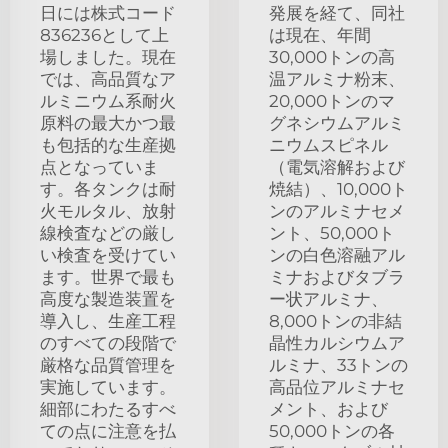
日には株式コード
発展を経て、同社
836236として上
は現在、年間
場しました。現在
30,000トンの高
では、高品質なア
温アルミナ粉末、
ルミニウム系耐火
20,000トンのマ
原料の最大かつ最
グネシウムアルミ
も包括的な生産拠
ニウムスピネル
点となっていま
（電気溶解および
す。各タンクは耐
焼結）、10,000ト
火モルタル、放射
ンのアルミナセメ
線検査などの厳し
ント、50,000ト
い検査を受けてい
ンの白色溶融アル
ます。世界で最も
ミナおよびタブラ
高度な製造装置を
ー状アルミナ、
導入し、生産工程
8,000トンの非結
のすべての段階で
晶性カルシウムア
厳格な品質管理を
ルミナ、33トンの
実施しています。
高品位アルミナセ
細部にわたるすべ
メント、および
ての点に注意を払
50,000トンの各