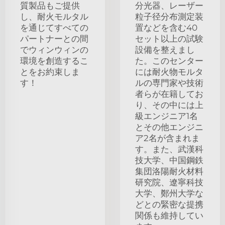
質製品もご提供
分光器、レーザー
し、耐火モルタル
粒子径分布測定装
を通じてすべての
置などを含む40
パートナーとの間
セット以上の試験
でウィンウィンの
設備を整えまし
環境を創造するこ
た。このセンター
とをお約束しま
には耐火物モルタ
す！
ルの専門家や技術
者らが在籍してお
り、その中には上
級エンジニア1名
とその他エンジニ
ア2名が含まれま
す。また、武漢科
技大学、中国鋼鉄
集団洛陽耐火材料
研究院、遼寧科技
大学、鄭州大学な
どとの緊密な提携
関係も維持してい