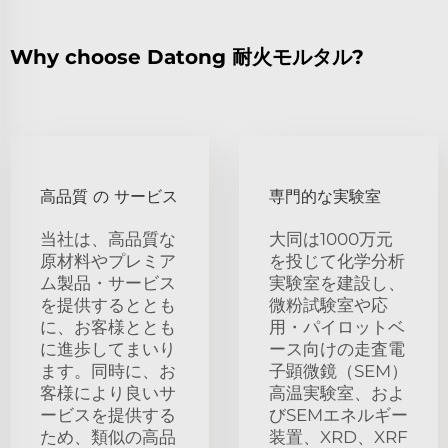
Why choose Datong 耐火モルタル?
高品質 の サービス
専門的な実験室
当社は、高品質な
大同は1000万元
原材料やプレミア
を投じて化学分析
ム製品・サービス
実験室を建設し、
を提供するととも
微粉試験室や応
に、お客様ととも
用・パイロットベ
に進歩してまいり
ース向けの走査電
ます。同時に、お
子顕微鏡（SEM）
客様により良いサ
高温実験室、およ
ービスを提供する
びSEMエネルギー
ため、類似の高品
装置、XRD、XRF