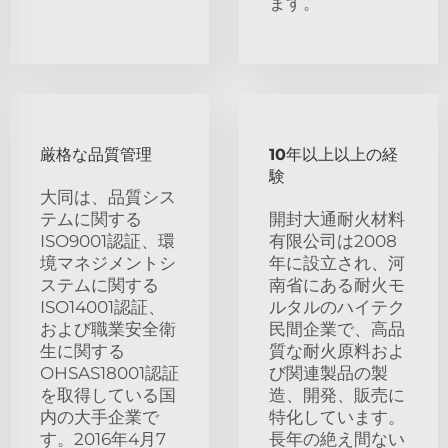
ます。
厳格な品質管理
10年以上以上の経
験
大同は、品質シス
テムに関する
開封大通耐火材料
ISO9001認証、環
有限公司は2008
境マネジメントシ
年に設立され、河
ステムに関する
南省にある耐火モ
ISO14001認証、
ルタルのハイテク
および職業安全衛
民間企業で、高品
生に関する
質な耐火原料およ
OHSAS18001認証
び関連製品の製
を取得している国
造、開発、販売に
内の大手企業で
特化しています。
す。2016年4月7
長年の絶え間ない