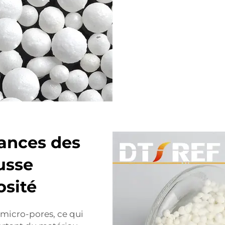
ances des
usse
osité
micro-pores, ce qui