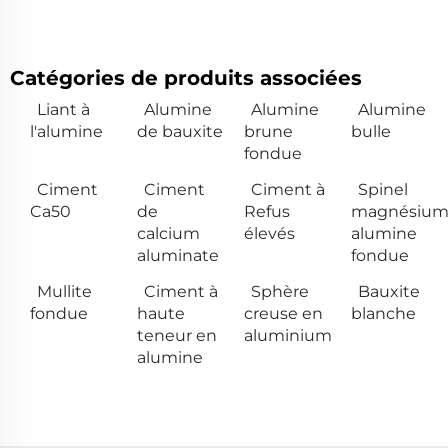
Catégories de produits associées
Liant à
Alumine
Alumine
Alumine
l'alumine
de bauxite
brune
bulle
fondue
Ciment
Ciment
Ciment à
Spinel
Ca50
de
Refus
magnésiu
calcium
élevés
alumine
aluminate
fondue
Mullite
Ciment à
Sphère
Bauxite
fondue
haute
creuse en
blanche
teneur en
aluminium
alumine