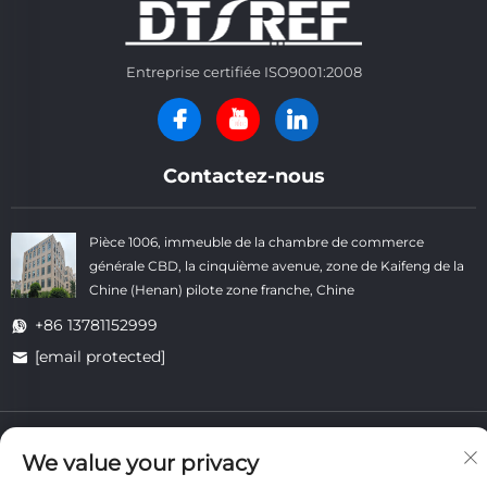
Entreprise certifiée ISO9001:2008
Contactez-nous
Pièce 1006, immeuble de la chambre de commerce
générale CBD, la cinquième avenue, zone de Kaifeng de la
Chine (Henan) pilote zone franche, Chine
+86 13781152999
[email protected]
Droits d'auteur © Kaifeng Datong Refractories Co., Ltd Tous droits
réservés. -
Politique de confidentialité
-
Blogue
We value your privacy