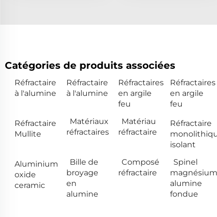
Catégories de produits associées
Réfractaire
Réfractaire
Réfractaires
Réfractaires
à l'alumine
à l'alumine
en argile
en argile
feu
feu
Matériaux
Matériau
Réfractaire
Réfractaire
réfractaires
réfractaire
Mullite
monolithiq
isolant
Bille de
Composé
Spinel
Aluminium
broyage
réfractaire
magnésiu
oxide
en
alumine
ceramic
alumine
fondue