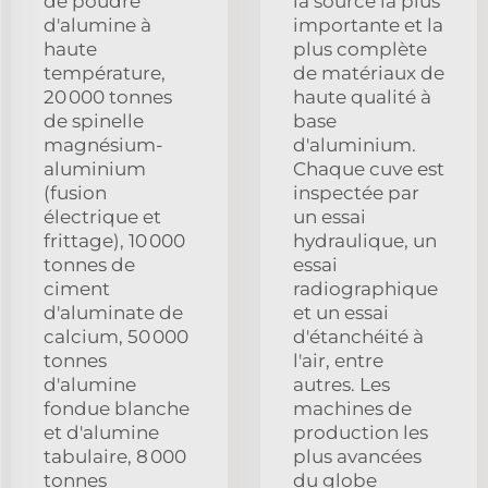
de poudre
la source la plus
d'alumine à
importante et la
haute
plus complète
température,
de matériaux de
20 000 tonnes
haute qualité à
de spinelle
base
magnésium-
d'aluminium.
aluminium
Chaque cuve est
(fusion
inspectée par
électrique et
un essai
frittage), 10 000
hydraulique, un
tonnes de
essai
ciment
radiographique
d'aluminate de
et un essai
calcium, 50 000
d'étanchéité à
tonnes
l'air, entre
d'alumine
autres. Les
fondue blanche
machines de
et d'alumine
production les
tabulaire, 8 000
plus avancées
tonnes
du globe