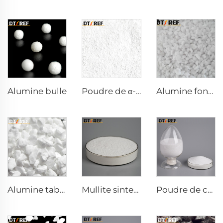
Alumine bulle
Poudre de α-Al₂O₃ calcinée AW-9FG
Alumine fondue blanche
Alumine tabulaire
Mullite sinterisée
Poudre de corindon blanc