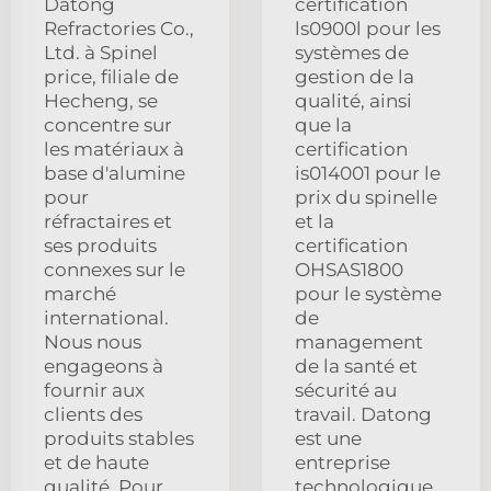
Datong
certification
Refractories Co.,
ls0900l pour les
Ltd. à Spinel
systèmes de
price, filiale de
gestion de la
Hecheng, se
qualité, ainsi
concentre sur
que la
les matériaux à
certification
base d'alumine
is014001 pour le
pour
prix du spinelle
réfractaires et
et la
ses produits
certification
connexes sur le
OHSAS1800
marché
pour le système
international.
de
Nous nous
management
engageons à
de la santé et
fournir aux
sécurité au
clients des
travail. Datong
produits stables
est une
et de haute
entreprise
qualité. Pour
technologique