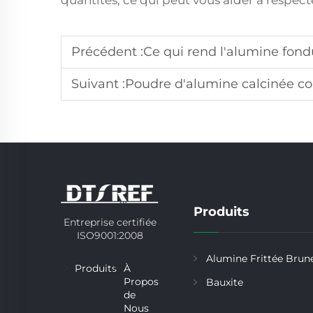
quantités, ce qui peut vous aider à respect
Précédent :
Ce qui rend l'alumine fondue b
Suivant :
Poudre d'alumine calcinée contre al
Produits
Entreprise certifiée
ISO9001:2008
Alumine Frittée Brun
Produits
À
Propos
Bauxite
de
Nous