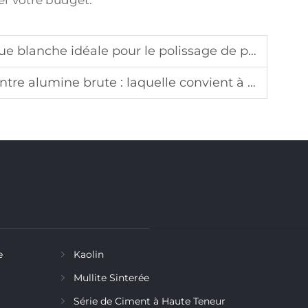
er votre budget.
lanche idéale pour le polissage de précision ?
umine brute : laquelle convient à vos besoins ?
e
Kaolin
Mullite Sinterée
Série de Ciment à Haute Teneur