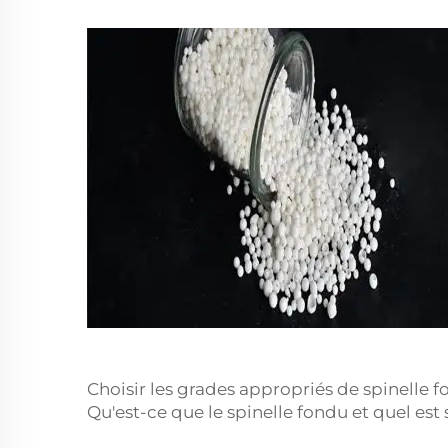
Choisir les grades appropriés de spinelle fo
Qu'est-ce que le spinelle fondu et quel est